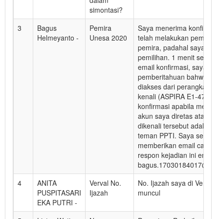
dalam
simontasi?
3
Bagus
Pemira
Saya menerima konfirmas
Helmeyanto -
Unesa 2020
telah melakukan pemilihan
pemira, padahal saya tid
pemilihan. 1 menit sebel
email konfirmasi, saya m
pemberitahuan bahwa ak
diakses dari perangkat ti
kenali (ASPIRA E1-470G).
konfirmasi apabila mema
akun saya diretas atau pe
dikenali tersebut adalah m
teman PPTI. Saya sengaj
memberikan email cadang
respon kejadian ini email
bagus.17030184017@mhs.
4
ANITA
Verval No.
No. Ijazah saya di Verval 
PUSPITASARI
Ijazah
muncul
EKA PUTRI -