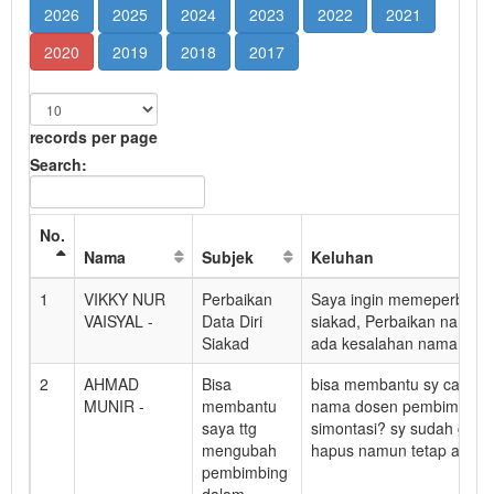
2026
2025
2024
2023
2022
2021
2020
2019
2018
2017
records per page
Search:
No.
Nama
Subjek
Keluhan
1
VIKKY NUR
Perbaikan
Saya ingin memeperbaiki 
VAISYAL -
Data Diri
siakad, Perbaikan nama s
Siakad
ada kesalahan nama di si
2
AHMAD
Bisa
bisa membantu sy car am
MUNIR -
membantu
nama dosen pembimbing sk
saya ttg
simontasi? sy sudah gun
mengubah
hapus namun tetap ada na
pembimbing