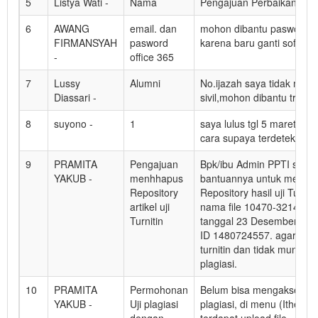
5
Listya Wati -
Nama
Pengajuan Perbaikan Na
6
AWANG
email. dan
mohon dibantu pasword of
FIRMANSYAH
pasword
karena baru ganti softwar
-
office 365
7
Lussy
Alumni
No.ijazah saya tidak munc
Diassari -
sivil,mohon dibantu trimak
8
suyono -
1
saya lulus tgl 5 maret 1
cara supaya terdeteksi di
9
PRAMITA
Pengajuan
Bpk/ibu Admin PPTI saya 
YAKUB -
menhhapus
bantuannya untuk mengh
Repository
Repository hasil uji Turni
artikel uji
nama file 10470-32148-1
Turnitin
tanggal 23 Desember. de
ID 1480724557. agar tidak
turnitin dan tidak muncul
plagiasi.
10
PRAMITA
Permohonan
Belum bisa mengakses uji 
YAKUB -
Uji plagiasi
plagiasi, di menu (Ithentic